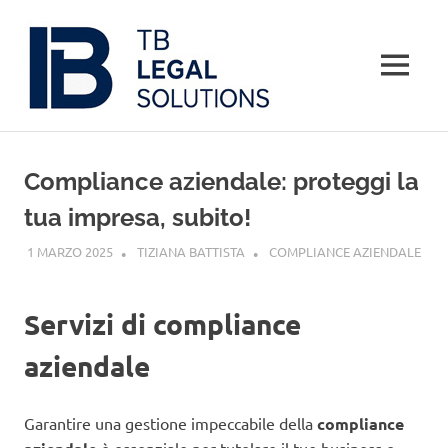
Salta
al
contenuto
MENU
Compliance aziendale: proteggi la
tua impresa, subito!
1 MARZO 2025
TIZIANA BATTISTA
COMPLIANCE AZIENDALE
Servizi di compliance
aziendale
Garantire una gestione impeccabile della
compliance